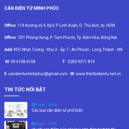
CÂN ĐIỆN TỬ MINH PHÚC
Office
: 114 Đường số 4, Kp3, P. Linh Xuân, Q. Thủ Đức, tp. HCM
Office
: 331 Phùng Hưng, P. Tam Phước, Tp. Biên Hòa, Đồng Nai
Add
: KDC Nhật Tường - Khu 3 - Ấp 7 - An Phước - Long Thành - ĐN
M
: 09.4108.4108
T
: 0283 9371 819
E
: candientuminhphuc@gmail.com -
W
: www.thietbidientu.net.vn
TIN TỨC NỔI BẬT
Ngày - 13/02
Các loại cân điện tử phổ biến
Ngày - 13/02