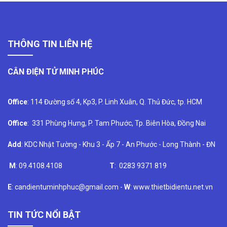
THÔNG TIN LIÊN HỆ
CÂN ĐIỆN TỬ MINH PHÚC
Office
: 114 Đường số 4, Kp3, P. Linh Xuân, Q. Thủ Đức, tp. HCM
Office
: 331 Phùng Hưng, P. Tam Phước, Tp. Biên Hòa, Đồng Nai
Add
: KDC Nhật Tường - Khu 3 - Ấp 7 - An Phước - Long Thành - ĐN
M
: 09.4108.4108
T
: 0283 9371 819
E
: candientuminhphuc@gmail.com -
W
: www.thietbidientu.net.vn
TIN TỨC NỔI BẬT