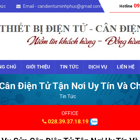
09
Đức
Email - candientuminhphuc@gmail.com
Hotline
NG CHỦ
GIỚI THIỆU
TIN TỨC
DỊCH VỤ
LIÊN HỆ
Cân Điện Tử Tận Nơi Uy Tín Và 
Tin Tức
OFFICE
028.39.37.18.19