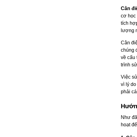
Cân đi
cơ học 
tích hợ
lượng n
Cân điệ
chúng 
về cấu 
trình s
Việc sử
vì lý d
phải cá
Hướng
Như đã 
hoạt để