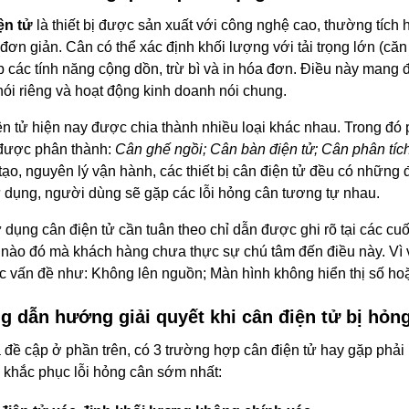
ện tử
là thiết bị được sản xuất với công nghệ cao, thường tíc
đơn giản. Cân có thể xác định khối lượng với tải trọng lớn (căn
p các tính năng cộng dồn, trừ bì và in hóa đơn. Điều này mang 
ói riêng và hoạt động kinh doanh nói chung.
n tử hiện nay được chia thành nhiều loại khác nhau. Trong đó
được phân thành:
Cân ghế ngồi; Cân bàn điện tử; Cân phân tíc
tạo, nguyên lý vận hành, các thiết bị cân điện tử đều có những 
ử dụng, người dùng sẽ gặp các lỗi hỏng cân tương tự nhau.
 dụng cân điện tử cần tuân theo chỉ dẫn được ghi rõ tại các c
o nào đó mà khách hàng chưa thực sự chú tâm đến điều này. Vì 
c vấn đề như: Không lên nguồn; Màn hình không hiển thị số hoặ
 dẫn hướng giải quyết khi cân điện tử bị hỏn
đề cập ở phần trên, có 3 trường hợp cân điện tử hay gặp phải 
 khắc phục lỗi hỏng cân sớm nhất: