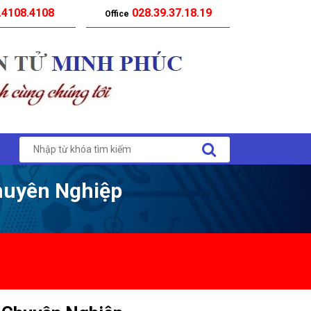
.4108.4108
028.39.37.18.19
Office
Chuyên Nghiệp