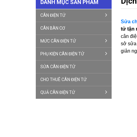
Dịch
DANH MỤC SẢN PHẨM
CÂN ĐIỆN TỬ
Sửa ch
CÂN BÀN CƠ
tử
tận
cân điệ
MỨC CÂN ĐIỆN TỬ
sở sửa 
giản ng
PHỤ KIỆN CÂN ĐIỆN TỬ
SỬA CÂN ĐIỆN TỬ
CHO THUÊ CÂN ĐIỆN TỬ
QUẢ CÂN ĐIỆN TỬ