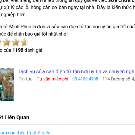
 bài viết mang đến nhiều thông tin quý giá về việc
sửa chữa c
tự xử lý các lỗi hỏng cân cơ bản ngay tại nhà. Đây là kiến thứ
 nghiệp hơn.
n tử Minh Phúc là đơn vị sửa cân điện tử tận nơi uy tín giá tốt nh
úc để nhận báo giá tốt nhất nhé!
o của
1198
đánh giá
Dịch vụ sửa cân điện tử tận nơi uy tín và chuyên ngh
Tin tức
Tư vấn miễn phí
09.4108.4108
114 Đường số 4, 
ết Liên Quan
loại cân điện tử phổ biến