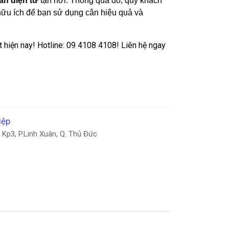
ân điện tử
tận nơi. Thông qua đó, quý khách
c hữu ích để bạn sử dụng cân hiệu quả và
ất hiện nay! Hotline: 09 4108 4108! Liên hệ ngay
iệp
Kp3, P.Linh Xuân, Q. Thủ Đức