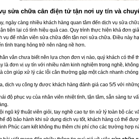
vụ sửa chữa cân điện tử tận nơi uy tín và chuy
y, ngày càng nhiều khách hàng quan tâm đến dịch vụ sửa chữa c
ận tiện lại có tính hiệu quả cao. Quy trình thực hiện khá đơn g
h vụ để nhân viên sửa chữa đến tận nơi sửa chữa. Điều này hạ
ến tình trạng hỏng trở nên nặng nề hơn.
ân vân chưa biết nên lựa chọn đơn vị nào, quý khách có thể t
y là đơn vị uy tín với nhiều năm kinh nghiệm trong nghề, khô
 còn giúp xử lý các lỗi cân thường gặp một cách nhanh chóng v
a, dịch vụ công ty được khách hàng đánh giá cao 5/5 với những
hái độ phục vụ của nhân viên nhiệt tình, tận tâm, sẵn sàng tư 
àng.
ội ngũ kỹ thuật viên giỏi, tay nghề cao tự tin xử lý toàn bộ các 
hế độ bảo hành khi sử dụng dịch vụ tốt, khách hàng có thể được h
inh Phúc cam kết không thu thêm chi phí cho các trường hợp n