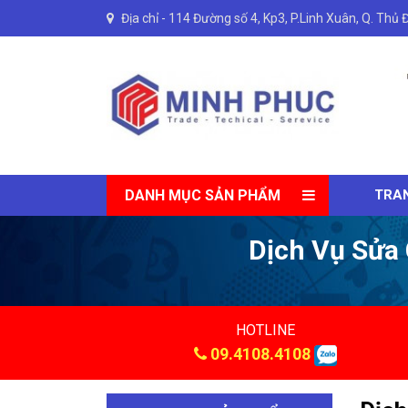
Địa chỉ -
114 Đường số 4, Kp3, P.Linh Xuân, Q. Thủ 
DANH MỤC SẢN PHẨM
TRA
Dịch Vụ Sửa 
HOTLINE
09.4108.4108