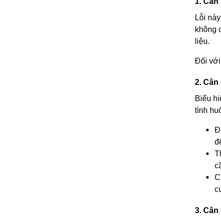
1. Cân
Lỗi này
không c
liệu.
Đối với
2. Cân
Biểu hi
tình hu
Đ
đ
T
c
C
c
3. Cân