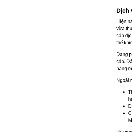
Dịch 
Hiện na
vừa thu
cấp dịc
thể khi
Đang ph
cấp. Đâ
hãng mà
Ngoài r
T
h
Đ
C
M