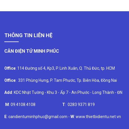
THÔNG TIN LIÊN HỆ
CÂN ĐIỆN TỬ MINH PHÚC
Office
: 114 Đường số 4, Kp3, P. Linh Xuân, Q. Thủ Đức, tp. HCM
Office
: 331 Phùng Hưng, P. Tam Phước, Tp. Biên Hòa, Đồng Nai
Add
: KDC Nhật Tường - Khu 3 - Ấp 7 - An Phước - Long Thành - ĐN
M
: 09.4108.4108
T
: 0283 9371 819
E
: candientuminhphuc@gmail.com -
W
: www.thietbidientu.net.vn