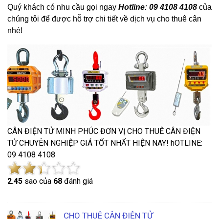
Quý khách có nhu cầu gọi ngay
Hotline: 09 4108 4108
của
chúng tôi để được hỗ trợ chi tiết về dịch vụ cho thuê cân
nhé!
CÂN ĐIỆN TỬ MINH PHÚC ĐƠN VỊ CHO THUÊ CÂN ĐIỆN
TỬ CHUYÊN NGHIỆP GIÁ TỐT NHẤT HIỆN NAY! hOTLINE:
09 4108 4108
2.4
5
sao của
68
đánh giá
CHO THUÊ CÂN ĐIỆN TỬ