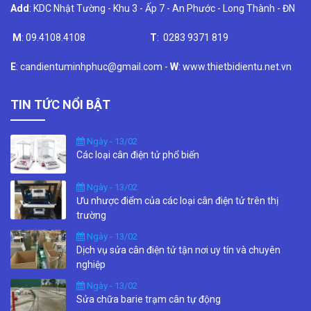
Add
: KDC Nhật Tường - Khu 3 - Ấp 7 - An Phước - Long Thành - ĐN
M
: 09.4108.4108
T
: 0283 9371 819
E
: candientuminhphuc@gmail.com -
W
: www.thietbidientu.net.vn
TIN TỨC NỔI BẬT
Ngày - 13/02
Các loại cân điện tử phổ biến
Ngày - 13/02
Ưu nhược điểm của các loại cân điện tử trên thị
trường
Ngày - 13/02
Dịch vụ sửa cân điện tử tận nơi uy tín và chuyên
nghiệp
Ngày - 13/02
Sửa chữa barie trạm cân tự động