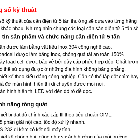
 số kỹ thuật
ố kỹ thuật của cân điện tử 5 tấn thường sẽ dựa vào từng hãn
ế khác nhau. Nhưng nhìn chung các loại cân sàn điện tử 5 tấn 
tin sản phẩm và chức năng cân điện tử 5 tấn
ân được làm bằng vật liệu Inox 304 công nghệ cao.
oadcell được làm bằng Inox, chống quá tải an toàn 150%
ây load cell được bảo vệ bởi dây cáp phức hợp dẻo. Chất lượn
ó thể sử dụng được ở những địa hình không bằng phẳng.
hiết kế theo kiểu dáng công nghiệp. Cân có thể lắp đặt chìm hay 
iá đở màn hình hiển thị di chuyển được mọi nơi.
àn hình hiển thị LED với đèn đỏ rỏ dễ đọc.
ính năng tổng quát
hiết bị đạt độ chính xác cấp III theo tiêu chuẩn OIML.
ộ phân giải nội cao, tốc độ xử lý nhanh.
S 232 đi kèm có kết nối máy tính.
hiết kế chống bụi, cũng như sự ảnh hưởng của môi trường.