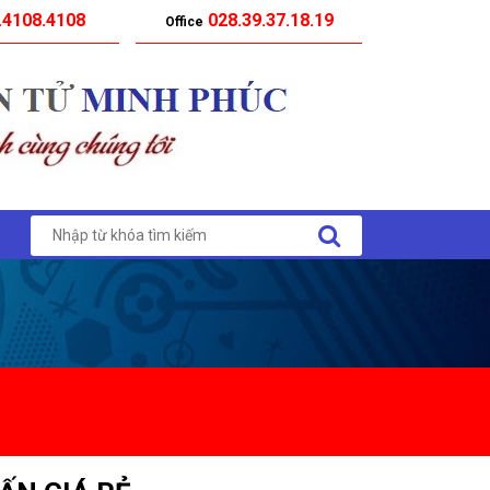
.4108.4108
028.39.37.18.19
Office