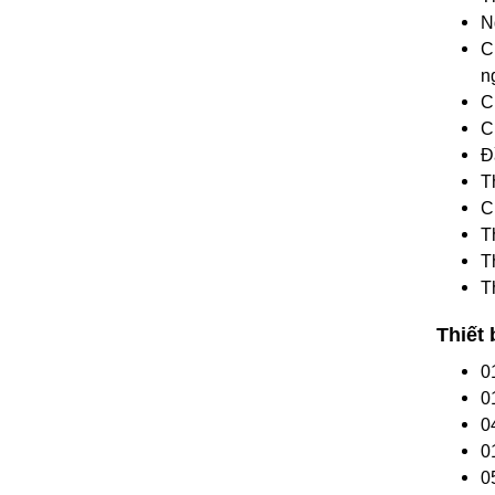
N
C
n
C
C
Đ
T
Ch
T
T
T
Thiết
0
0
0
0
0