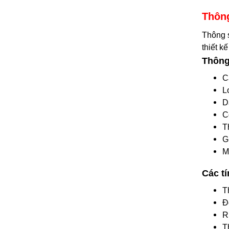
Thông
Thông s
thiết k
Thông 
C
L
D
C
T
G
M
Các t
T
Đ
R
T