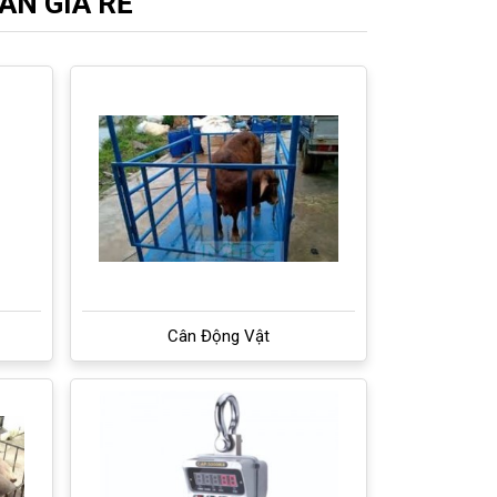
ẤN GIÁ RẺ
Cân Động Vật