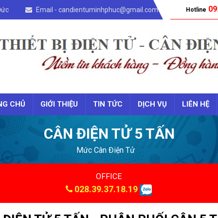
09
Đức
Email - candientuminhphuc@gmail.com
Hotline
NG CHỦ
GIỚI THIỆU
TIN TỨC
DỊCH VỤ
LIÊN HỆ
CÂN ĐIỆN TỬ 5 TẤN
Mức Cân Điện Tử
OFFICE
028.39.37.18.19