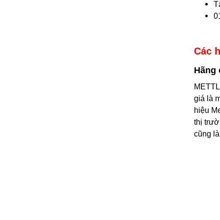
T
0
Các h
Hãng
METTLE
giá là 
hiệu Me
thị trư
cũng là