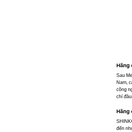
Hãng
Sau Met
Nam, cá
công ng
chí đầu
Hãng 
SHINKO
đến như