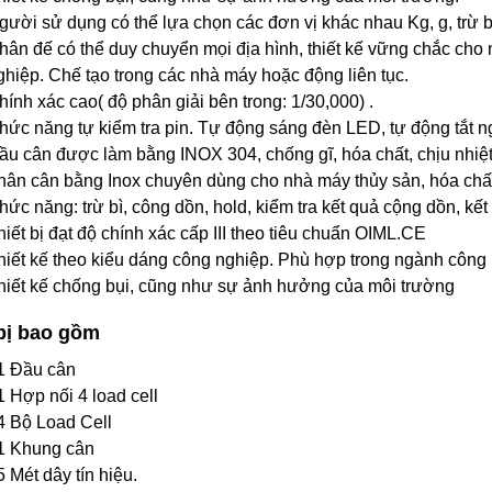
gười sử dụng có thể lựa chọn các đơn vị khác nhau Kg, g, trừ bì
hân đế có thể duy chuyển mọi địa hình, thiết kế vững chắc cho 
ghiệp. Chế tạo trong các nhà máy hoặc động liên tục.
hính xác cao( độ phân giải bên trong: 1/30,000) .
hức năng tự kiểm tra pin. Tự động sáng đèn LED, tự động tắt ng
ầu cân được làm bằng INOX 304, chống gĩ, hóa chất, chịu nhiệt 
hân cân bằng Inox chuyên dùng cho nhà máy thủy sản, hóa chấ
ức năng: trừ bì, công dồn, hold, kiểm tra kết quả cộng dồn, kết 
hiết bị đạt độ chính xác cấp III theo tiêu chuẩn OIML.CE
hiết kế theo kiểu dáng công nghiệp. Phù hợp trong ngành công n
hiết kế chống bụi, cũng như sự ảnh hưởng của môi trường
 bị bao gồm
1 Đầu cân
1 Hợp nối 4 load cell
4 Bộ Load Cell
1 Khung cân
5 Mét dây tín hiệu.