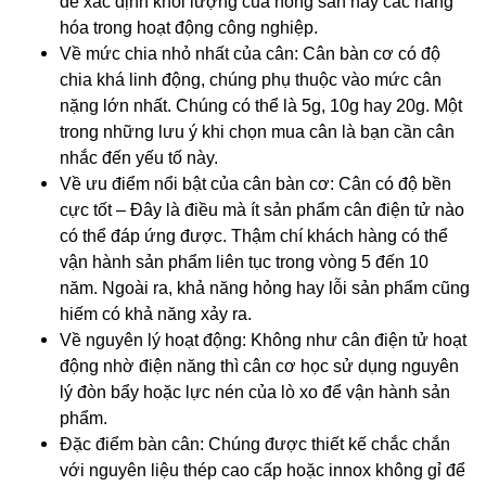
để xác định khối lượng của nông sản hay các hàng
hóa trong hoạt động công nghiệp.
Về mức chia nhỏ nhất của cân: Cân bàn cơ có độ
chia khá linh động, chúng phụ thuộc vào mức cân
nặng lớn nhất. Chúng có thể là 5g, 10g hay 20g. Một
trong những lưu ý khi chọn mua cân là bạn cần cân
nhắc đến yếu tố này.
Về ưu điểm nổi bật của cân bàn cơ: Cân có độ bền
cực tốt – Đây là điều mà ít sản phẩm cân điện tử nào
có thể đáp ứng được. Thậm chí khách hàng có thể
vận hành sản phẩm liên tục trong vòng 5 đến 10
năm. Ngoài ra, khả năng hỏng hay lỗi sản phẩm cũng
hiếm có khả năng xảy ra.
Về nguyên lý hoạt động: Không như cân điện tử hoạt
động nhờ điện năng thì cân cơ học sử dụng nguyên
lý đòn bẩy hoặc lực nén của lò xo để vận hành sản
phẩm.
Đặc điểm bàn cân: Chúng được thiết kế chắc chắn
với nguyên liệu thép cao cấp hoặc innox không gỉ để