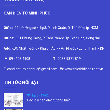
CÂN ĐIỆN TỬ MINH PHÚC
Office
: 114 Đường số 4, Kp3, P. Linh Xuân, Q. Thủ Đức, tp. HCM
Office
: 331 Phùng Hưng, P. Tam Phước, Tp. Biên Hòa, Đồng Nai
Add
: KDC Nhật Tường - Khu 3 - Ấp 7 - An Phước - Long Thành - ĐN
M
: 09.4108.4108
T
: 0283 9371 819
E
: candientuminhphuc@gmail.com -
W
: www.thietbidientu.net.vn
TIN TỨC NỔI BẬT
Ngày - 13/02
Các loại cân điện tử phổ biến