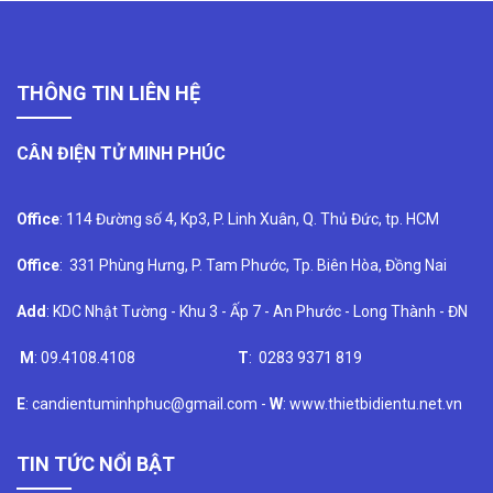
THÔNG TIN LIÊN HỆ
CÂN ĐIỆN TỬ MINH PHÚC
Office
: 114 Đường số 4, Kp3, P. Linh Xuân, Q. Thủ Đức, tp. HCM
Office
: 331 Phùng Hưng, P. Tam Phước, Tp. Biên Hòa, Đồng Nai
Add
: KDC Nhật Tường - Khu 3 - Ấp 7 - An Phước - Long Thành - ĐN
M
: 09.4108.4108
T
: 0283 9371 819
E
: candientuminhphuc@gmail.com -
W
: www.thietbidientu.net.vn
TIN TỨC NỔI BẬT