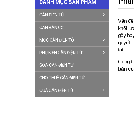
Phân
DANH MỤC SẢN PHẨM
CÂN ĐIỆN TỬ
Vấn đề 
CÂN BÀN CƠ
khối lư
gãy hay
MỨC CÂN ĐIỆN TỬ
quyết. 
tốt.
PHỤ KIỆN CÂN ĐIỆN TỬ
Cùng th
SỬA CÂN ĐIỆN TỬ
bàn cơ
CHO THUÊ CÂN ĐIỆN TỬ
QUẢ CÂN ĐIỆN TỬ