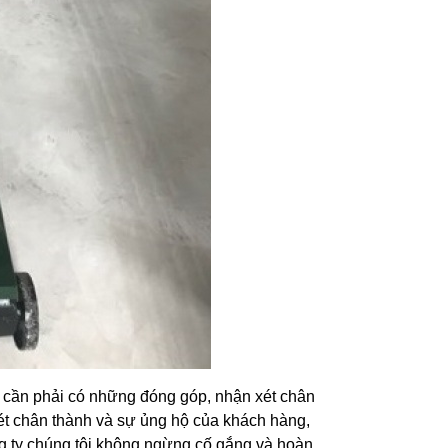
 cần phải có những đóng góp, nhận xét chân
t chân thành và sự ủng hộ của khách hàng,
ng ty chúng tôi không ngừng cố gắng và hoàn