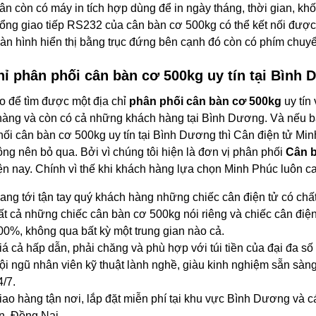
ân còn có máy in tích hợp dùng để in ngày tháng, thời gian, khố
ổng giao tiếp RS232 của cân bàn cơ 500kg có thể kết nối được
àn hình hiển thị bằng trục đứng bên cạnh đó còn có phím chuyển
hỉ phân phối cân bàn cơ 500kg uy tín tại Bình
 để tìm được một địa chỉ
phân phối cân bàn cơ 500kg
uy tín 
àng và còn có cả những khách hàng tại Bình Dương. Và nếu bạ
ối cân bàn cơ 500kg uy tín tại Bình Dương thì Cân điện tử Mi
ng nên bỏ qua. Bởi vì chúng tôi hiện là đơn vị phân phối
Cân 
ện nay. Chính vì thế khi khách hàng lựa chọn Minh Phúc luôn ca
ang tới tận tay quý khách hàng những chiếc cân điện tử có chất
ất cả những chiếc cân bàn cơ 500kg nói riêng và chiếc cân đi
00%, không qua bất kỳ một trung gian nào cả.
iá cả hấp dẫn, phải chăng và phù hợp với túi tiền của đại đa số
ội ngũ nhân viên kỹ thuật lành nghề, giàu kinh nghiệm sẵn sàng
4/7.
iao hàng tận nơi, lắp đặt miễn phí tại khu vực Bình Dương và 
n, Đồng Nai…