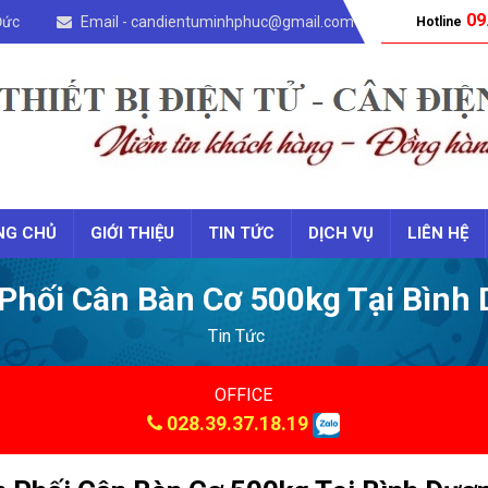
09
Đức
Email - candientuminhphuc@gmail.com
Hotline
NG CHỦ
GIỚI THIỆU
TIN TỨC
DỊCH VỤ
LIÊN HỆ
Phối Cân Bàn Cơ 500kg Tại Bình
Tin Tức
OFFICE
028.39.37.18.19