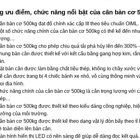
 ưu điểm, chức năng nổi bật của cân bàn cơ 
ân bàn cơ 500kg đạt độ chính xác cấp III theo tiêu chuẩn OIML.
ột số chức năng chính của cân bàn cơ 500kg có thể kể đến như:
ượng…
ân bàn cơ 500kg cho phép chịu quá tải phá hủy lên đến 300% 
hung bàn cân được thiết kế với kết cấu bằng gang hợp kim, rắn 
ân.
ặt bàn cân được làm bằng chất liệu thép, không lo chầy xước và
ế cân được trang bị 4 chiếc bánh xe nhỏ, vô cùng thông minh và
ọi địa hình.
hức năng chính của cân bàn cơ 500kg là cân trọng lượng với các
hép…
ân bàn cơ 500kg được thiết kế theo kiểu dáng công nghiệp, hiệ
ưởng của môi trường.
ân bàn cơ 500kg được thiết kế theo dạng vật lý đòn bẩy theo tỉ
è toàn diện lên bàn cân.
àn hình hiển thị LED có nền sáng để giúp dễ dàng đọc kết quả.