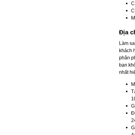
C
C
M
Địa c
Làm sao
khách h
phân ph
bạn khô
nhất hi
M
T
1
G
Đ
2
G
A