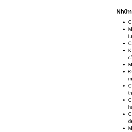
Những
C
M
l
C
K
c
M
Đ
m
C
t
C
h
C
đ
M