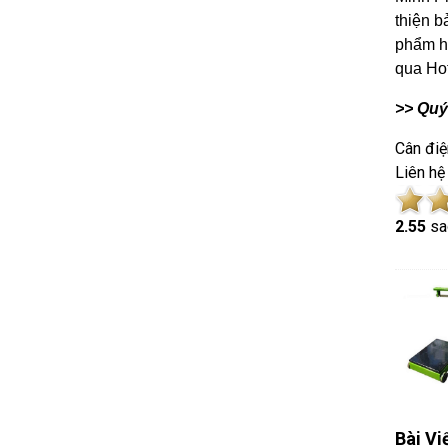
thiện b
phẩm h
qua Hot
>> Quý
Cân điệ
Liên hệ
2.5
5
sa
Bài Vi