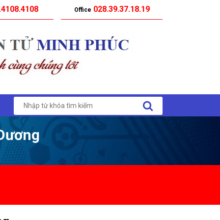
.4108.4108
028.39.37.18.19
Office
 Dương