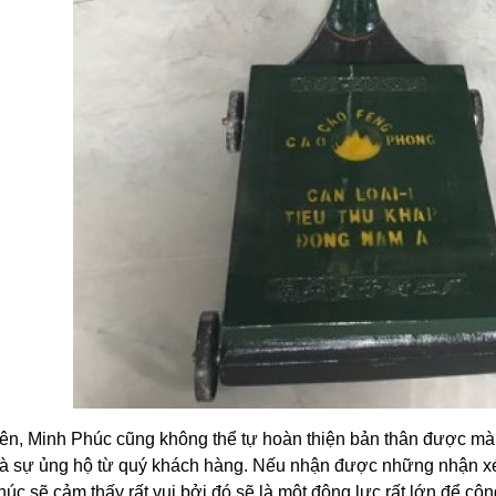
ên, Minh Phúc cũng không thể tự hoàn thiện bản thân được mà
và sự ủng hộ từ quý khách hàng. Nếu nhận được những nhận xé
úc sẽ cảm thấy rất vui bởi đó sẽ là một động lực rất lớn để cô