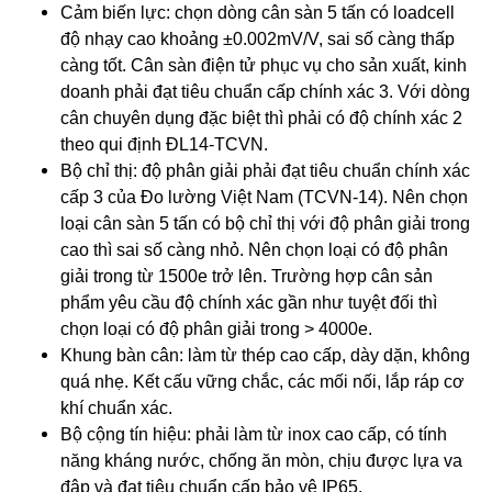
Cảm biến lực: chọn dòng cân sàn 5 tấn có loadcell
độ nhạy cao khoảng ±0.002mV/V, sai số càng thấp
càng tốt. Cân sàn điện tử phục vụ cho sản xuất, kinh
doanh phải đạt tiêu chuẩn cấp chính xác 3. Với dòng
cân chuyên dụng đặc biệt thì phải có độ chính xác 2
theo qui định ĐL14-TCVN.
Bộ chỉ thị: độ phân giải phải đạt tiêu chuẩn chính xác
cấp 3 của Đo lường Việt Nam (TCVN-14). Nên chọn
loại cân sàn 5 tấn có bộ chỉ thị với độ phân giải trong
cao thì sai số càng nhỏ. Nên chọn loại có độ phân
giải trong từ 1500e trở lên. Trường hợp cân sản
phẩm yêu cầu độ chính xác gần như tuyệt đối thì
chọn loại có độ phân giải trong > 4000e.
Khung bàn cân: làm từ thép cao cấp, dày dặn, không
quá nhẹ. Kết cấu vững chắc, các mối nối, lắp ráp cơ
khí chuẩn xác.
Bộ cộng tín hiệu: phải làm từ inox cao cấp, có tính
năng kháng nước, chống ăn mòn, chịu được lựa va
đập và đạt tiêu chuẩn cấp bảo vệ IP65.