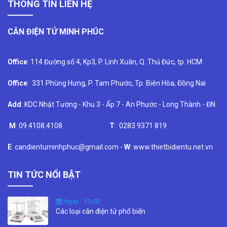
THÔNG TIN LIÊN HỆ
CÂN ĐIỆN TỬ MINH PHÚC
Office
: 114 Đường số 4, Kp3, P. Linh Xuân, Q. Thủ Đức, tp. HCM
Office
: 331 Phùng Hưng, P. Tam Phước, Tp. Biên Hòa, Đồng Nai
Add
: KDC Nhật Tường - Khu 3 - Ấp 7 - An Phước - Long Thành - ĐN
M
: 09.4108.4108
T
: 0283 9371 819
E
: candientuminhphuc@gmail.com -
W
: www.thietbidientu.net.vn
TIN TỨC NỔI BẬT
Ngày - 13/02
Các loại cân điện tử phổ biến