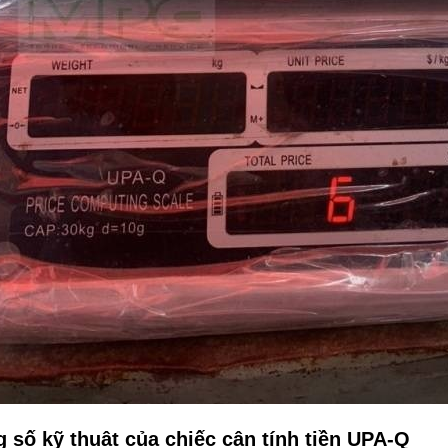
 số kỹ thuật của chiếc cân tính tiền UPA-Q