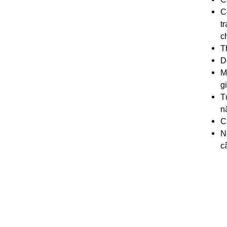
C
t
c
T
D
M
gi
T
n
C
N
c