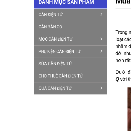
Mua 
DANH MỤC SẢN PHẨM
CÂN ĐIỆN TỬ
CÂN BÀN CƠ
Trong n
MỨC CÂN ĐIỆN TỬ
loạt cá
nhằm đá
PHỤ KIỆN CÂN ĐIỆN TỬ
đời như
hơn rất
SỬA CÂN ĐIỆN TỬ
Dưới 
CHO THUÊ CÂN ĐIỆN TỬ
Q
với t
QUẢ CÂN ĐIỆN TỬ