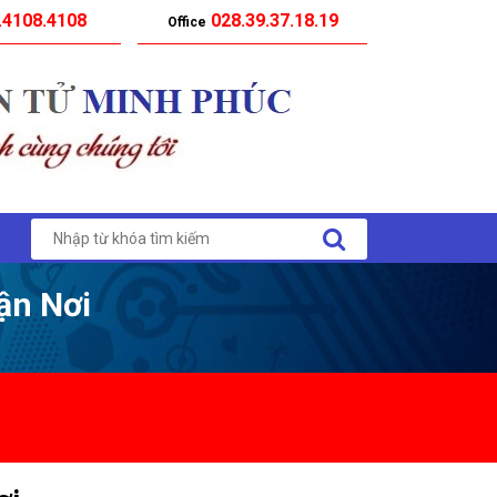
.4108.4108
028.39.37.18.19
Office
ận Nơi