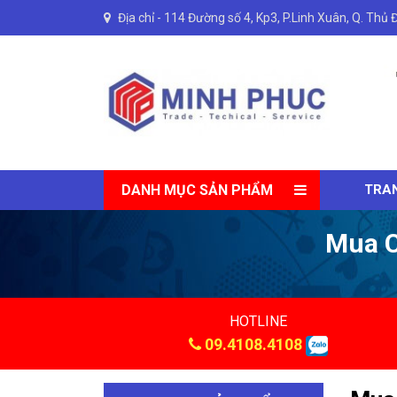
Địa chỉ -
114 Đường số 4, Kp3, P.Linh Xuân, Q. Thủ 
DANH MỤC SẢN PHẨM
TRA
Mua C
HOTLINE
09.4108.4108