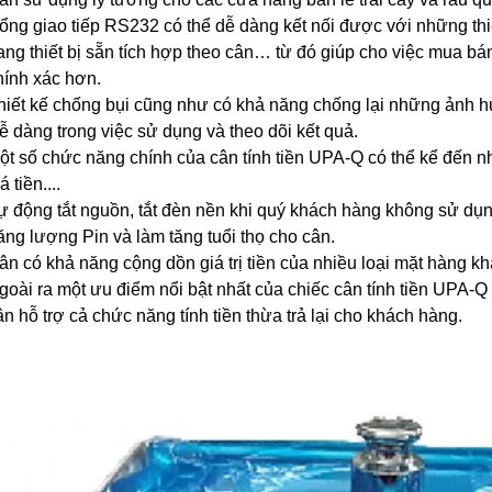
ổng giao tiếp RS232 có thể dễ dàng kết nối được với những thi
rang thiết bị sẵn tích hợp theo cân… từ đó giúp cho việc mua 
hính xác hơn.
hiết kế chống bụi cũng như có khả năng chống lại những ảnh h
ễ dàng trong việc sử dụng và theo dõi kết quả.
ột số chức năng chính của cân tính tiền UPA-Q có thể kể đến như
á tiền....
ự động tắt nguồn, tắt đèn nền khi quý khách hàng không sử dụng
ăng lượng Pin và làm tăng tuổi thọ cho cân.
ân có khả năng cộng dồn giá trị tiền của nhiều loại mặt hàng k
goài ra một ưu điểm nổi bật nhất của chiếc cân tính tiền UPA-Q
ân hỗ trợ cả chức năng tính tiền thừa trả lại cho khách hàng.