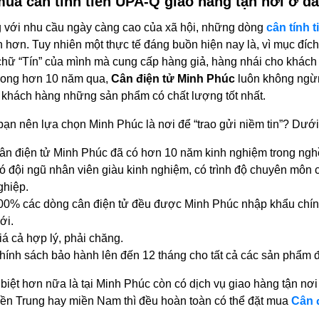
ua cân tính tiền UPA-Q giao hàng tận nơi ở đ
 với nhu cầu ngày càng cao của xã hội, những dòng
cân tính t
 hơn. Tuy nhiên một thực tế đáng buồn hiện nay là, vì mục đíc
chữ “Tín” của mình mà cung cấp hàng giả, hàng nhái cho khách 
trong hơn 10 năm qua,
Cân điện tử Minh Phúc
luôn không ngừn
 khách hàng những sản phẩm có chất lượng tốt nhất.
bạn nên lựa chọn Minh Phúc là nơi để “trao gửi niềm tin”? Dưới 
ân điện tử Minh Phúc đã có hơn 10 năm kinh nghiệm trong ngh
ó đội ngũ nhân viên giàu kinh nghiệm, có trình độ chuyên môn 
ghiệp.
00% các dòng cân điện tử đều được Minh Phúc nhập khẩu chính 
ới.
iá cả hợp lý, phải chăng.
hính sách bảo hành lên đến 12 tháng cho tất cả các sản phẩm đ
biệt hơn nữa là tại Minh Phúc còn có dịch vụ giao hàng tận nơi
ền Trung hay miền Nam thì đều hoàn toàn có thể đặt mua
Cân 