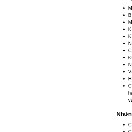
M
B
M
K
K
N
C
Đ
N
V
H
C
h
v
Những
C
C