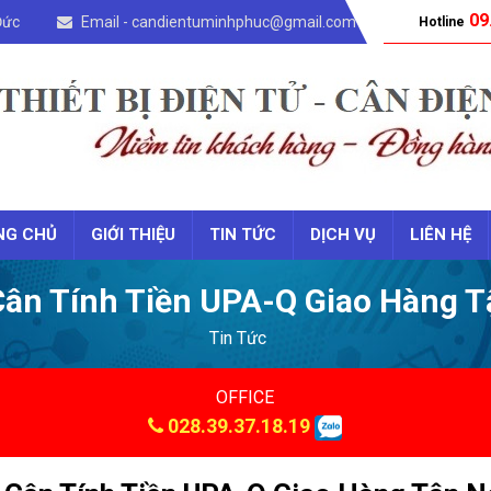
09
Đức
Email - candientuminhphuc@gmail.com
Hotline
NG CHỦ
GIỚI THIỆU
TIN TỨC
DỊCH VỤ
LIÊN HỆ
ân Tính Tiền UPA-Q Giao Hàng T
Tin Tức
OFFICE
028.39.37.18.19