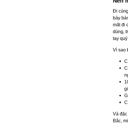
Nên m
Đi cùng
bày bán
mất đi 
dùng, 
tay quý
Vì sao 
C
C
n
1
gi
G
C
Và đặc 
Bắc, mi