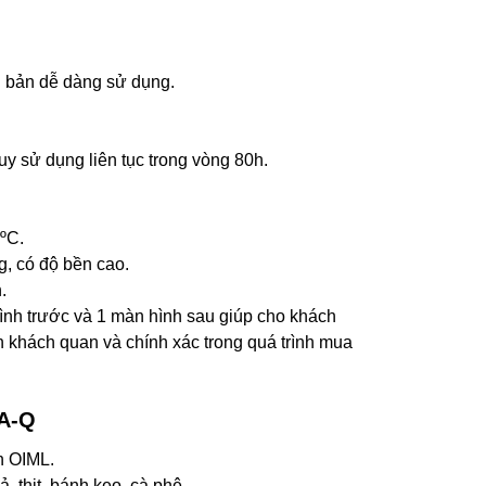
n bản dễ dàng sử dụng.
y sử dụng liên tục trong vòng 80h.
ºC.
, có độ bền cao.
.
hình trước và 1 màn hình sau giúp cho khách
nh khách quan và chính xác trong quá trình mua
PA-Q
n OIML.
ả, thịt, bánh kẹo, cà phê…