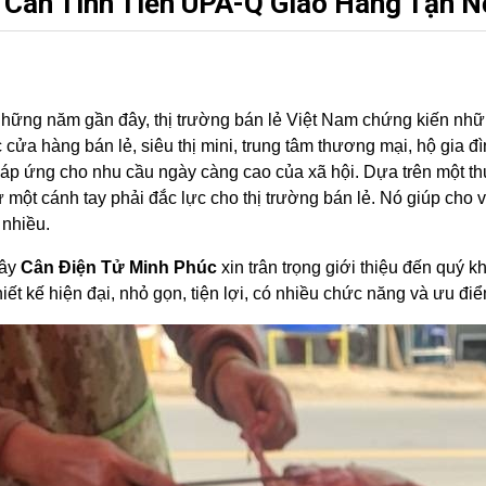
Cân Tính Tiền UPA-Q Giao Hàng Tận N
hững năm gần đây, thị trường bán lẻ Việt Nam chứng kiến nh
c cửa hàng bán lẻ, siêu thị mini, trung tâm thương mại, hộ gia
p ứng cho nhu cầu ngày càng cao của xã hội. Dựa trên một thự
 một cánh tay phải đắc lực cho thị trường bán lẻ. Nó giúp cho
 nhiều.
đây
Cân Điện Tử Minh Phúc
xin trân trọng giới thiệu đến quý
hiết kế hiện đại, nhỏ gọn, tiện lợi, có nhiều chức năng và ưu điể