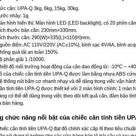
ức cân: UPA-Q 3kg, 6kg, 15kg, 30kg.
ước nhảy: 1g.
àn hình hiển thị: Màn hình LED (LED backlight), có 20 phím că
ích thước bàn cân: 230mm×330mm.
ích thước cân: 290(W)×335(L)×110(H)mm.
guồn điện: AC 110V/220V (AC±10%), bình sạc 4V/4A, bình acqu
hống quá tải an toàn 150%.
ộ phân giải 1 /10000.
hiệt độ môi trường hoạt động của cân dao động từ: -10ºC ~ +40
ỏ của chiếc cân tính tiền UPA-Q được làm bằng nhựa ABS cứng
ệ thống nút bấm cơ nhanh nhạy và dễ dàng trong việc vận hành
ân tính tiền UPA-Q được thiết kế với 2 màn hình chính: 1 màn 
àng có thể dễ dàng trong việc theo dõi kết quả cân, đảm bảo tí
à bán hàng.
 chức năng nổi bật của chiếc cân tính tiền U
hiếc cân tính tiền UPA-Q đạt độ chính xác cấp III theo tiêu chuẩ
ân sử dụng lý tưởng cho các cửa hàng bán lẻ trái cây và rau qu