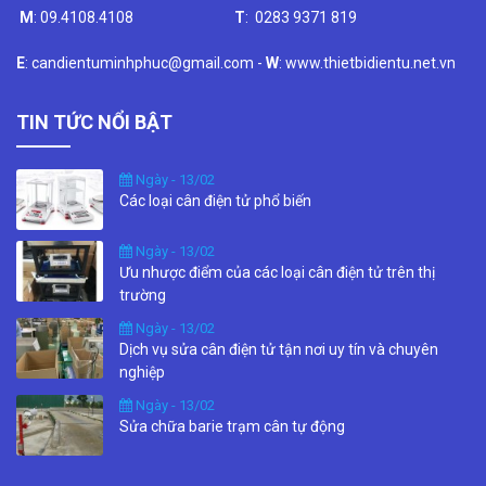
M
: 09.4108.4108
T
: 0283 9371 819
E
: candientuminhphuc@gmail.com -
W
: www.thietbidientu.net.vn
TIN TỨC NỔI BẬT
Ngày - 13/02
Các loại cân điện tử phổ biến
Ngày - 13/02
Ưu nhược điểm của các loại cân điện tử trên thị
trường
Ngày - 13/02
Dịch vụ sửa cân điện tử tận nơi uy tín và chuyên
nghiệp
Ngày - 13/02
Sửa chữa barie trạm cân tự động