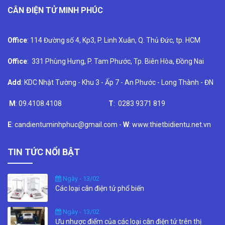
CÂN ĐIỆN TỬ MINH PHÚC
Office
: 114 Đường số 4, Kp3, P. Linh Xuân, Q. Thủ Đức, tp. HCM
Office
: 331 Phùng Hưng, P. Tam Phước, Tp. Biên Hòa, Đồng Nai
Add
: KDC Nhật Tường - Khu 3 - Ấp 7 - An Phước - Long Thành - ĐN
M
: 09.4108.4108
T
: 0283 9371 819
E
: candientuminhphuc@gmail.com -
W
: www.thietbidientu.net.vn
TIN TỨC NỔI BẬT
Ngày - 13/02
Các loại cân điện tử phổ biến
Ngày - 13/02
Ưu nhược điểm của các loại cân điện tử trên thị