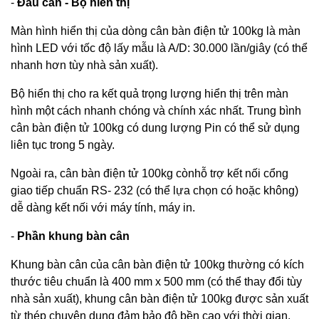
-
Đầu cân - Bộ hiển thị
Màn hình hiển thị của dòng cân bàn điện tử 100kg là màn
hình LED với tốc độ lấy mẫu là A/D: 30.000 lần/giây (có thể
nhanh hơn tùy nhà sản xuất).
Bộ hiển thị cho ra kết quả trọng lượng hiển thị trên màn
hình một cách nhanh chóng và chính xác nhất. Trung bình
cân bàn điện tử 100kg có dung lượng Pin có thể sử dụng
liên tục trong 5 ngày.
Ngoài ra, cân bàn điện tử 100kg cònhỗ trợ kết nối cổng
giao tiếp chuẩn RS- 232 (có thể lựa chọn có hoặc không)
dễ dàng kết nối với máy tính, máy in.
-
Phần khung bàn cân
Khung bàn cân của cân bàn điện tử 100kg thường có kích
thước tiêu chuẩn là 400 mm x 500 mm (có thể thay đổi tùy
nhà sản xuất), khung cân bàn điện tử 100kg được sản xuất
từ thép chuyên dụng đảm bảo độ bền cao với thời gian.