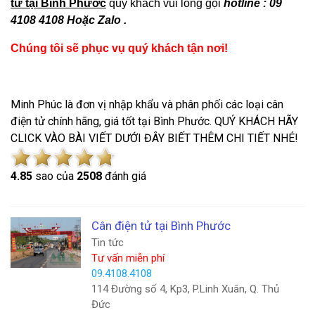
tử tại Bình Phước
quý khách vui lòng gọi
hotline : 09
4108 4108 Hoặc Zalo .
Chúng tôi sẽ phục vụ quý khách tận nơi!
Minh Phúc là đơn vị nhập khẩu và phân phối các loại cân
điện tử chính hãng, giá tốt tại Bình Phước. QUÝ KHÁCH HÃY
CLICK VÀO BÀI VIẾT DƯỚI ĐÂY BIẾT THÊM CHI TIẾT NHÉ!
4.8
5
sao của
2508
đánh giá
Cân điện tử tại Bình Phước
Tin tức
Tư vấn miễn phí
09.4108.4108
114 Đường số 4, Kp3, P.Linh Xuân, Q. Thủ
Đức