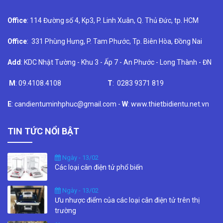
Office
: 114 Đường số 4, Kp3, P. Linh Xuân, Q. Thủ Đức, tp. HCM
Office
: 331 Phùng Hưng, P. Tam Phước, Tp. Biên Hòa, Đồng Nai
Add
: KDC Nhật Tường - Khu 3 - Ấp 7 - An Phước - Long Thành - ĐN
M
: 09.4108.4108
T
: 0283 9371 819
E
: candientuminhphuc@gmail.com -
W
: www.thietbidientu.net.vn
TIN TỨC NỔI BẬT
Ngày - 13/02
Các loại cân điện tử phổ biến
Ngày - 13/02
Ưu nhược điểm của các loại cân điện tử trên thị
trường