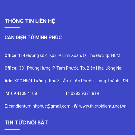
THÔNG TIN LIÊN HỆ
CÂN ĐIỆN TỬ MINH PHÚC
Office
: 114 Đường số 4, Kp3, P. Linh Xuân, Q. Thủ Đức, tp. HCM
Office
: 331 Phùng Hưng, P. Tam Phước, Tp. Biên Hòa, Đồng Nai
Add
: KDC Nhật Tường - Khu 3 - Ấp 7 - An Phước - Long Thành - ĐN
M
: 09.4108.4108
T
: 0283 9371 819
E
: candientuminhphuc@gmail.com -
W
: www.thietbidientu.net.vn
TIN TỨC NỔI BẬT