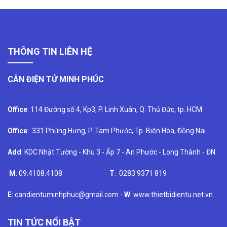
THÔNG TIN LIÊN HỆ
CÂN ĐIỆN TỬ MINH PHÚC
Office
: 114 Đường số 4, Kp3, P. Linh Xuân, Q. Thủ Đức, tp. HCM
Office
: 331 Phùng Hưng, P. Tam Phước, Tp. Biên Hòa, Đồng Nai
Add
: KDC Nhật Tường - Khu 3 - Ấp 7 - An Phước - Long Thành - ĐN
M
: 09.4108.4108
T
: 0283 9371 819
E
: candientuminhphuc@gmail.com -
W
: www.thietbidientu.net.vn
TIN TỨC NỔI BẬT