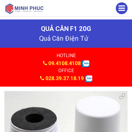
QUẢ CÂN F1 20G
Quả Cân Điện Tử
HOTLINE
09.4108.4108
OFFICE
028.39.37.18.19