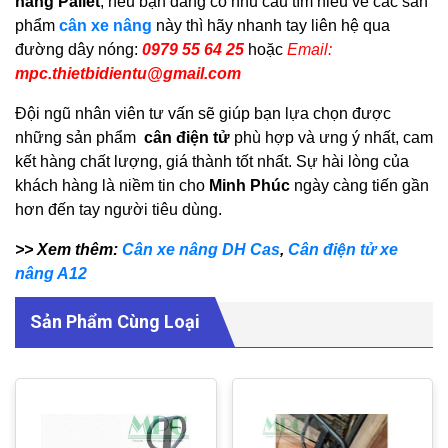
nâng Pallet
, nếu bạn đang có nhu cầu tìm hiểu về các sản
phẩm
cân xe nâng
này thì hãy nhanh tay liên hệ qua
đường dây nóng:
0979 55 64 25
hoặc
Email:
mpc.thietbidientu@gmail.com
Đội ngũ nhân viên tư vấn sẽ giúp bạn lựa chọn được
những sản phẩm
cân điện tử
phù hợp và ưng ý nhất, cam
kết hàng chất lượng, giá thành tốt nhất. Sự hài lòng của
khách hàng là niềm tin cho
Minh Phúc
ngày càng tiến gần
hơn đến tay người tiêu dùng.
>> Xem thêm:
Cân xe nâng DH Cas
,
Cân điện tử xe
nâng A12
Sản Phẩm Cùng Loại