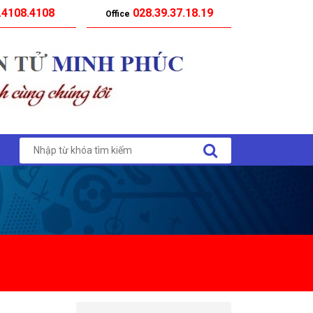
.4108.4108
028.39.37.18.19
Office