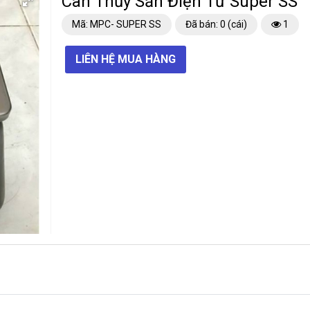
Cân Thủy Sản Điện Tử Super SS
Mã: MPC- SUPER SS
Đã bán: 0 (cái)
1
LIÊN HỆ MUA HÀNG