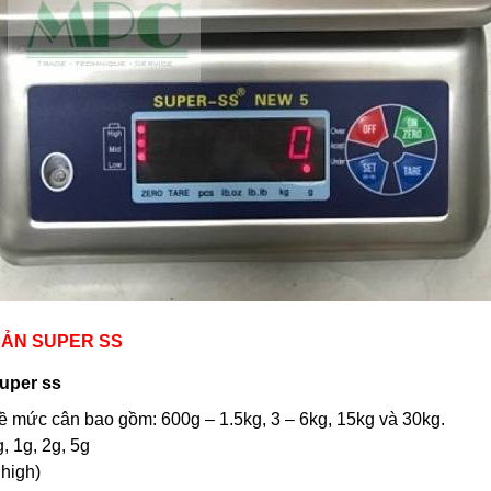
SẢN SUPER SS
Super ss
ề mức cân bao gồm: 600g – 1.5kg, 3 – 6kg, 15kg và 30kg.
, 1g, 2g, 5g
 high)