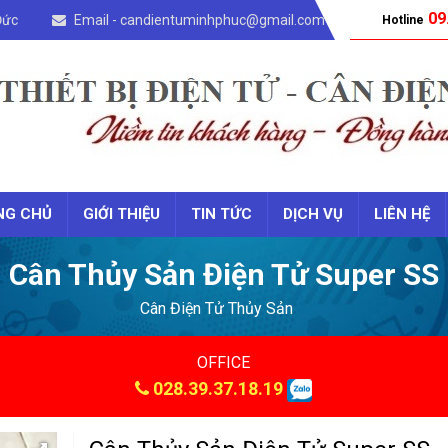
09
Đức
Email - candientuminhphuc@gmail.com
Hotline
NG CHỦ
GIỚI THIỆU
TIN TỨC
DỊCH VỤ
LIÊN HỆ
Cân Thủy Sản Điện Tử Super SS
Cân Điện Tử Thủy Sản
OFFICE
028.39.37.18.19