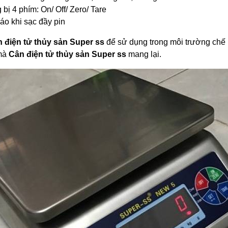
bị 4 phím: On/ Off/ Zero/ Tare
áo khi sạc đầy pin
n điện tử thủy sản Super ss
để sử dụng trong môi trường chế b
 mà
Cân điện tử thủy sản Super ss
mang lại.