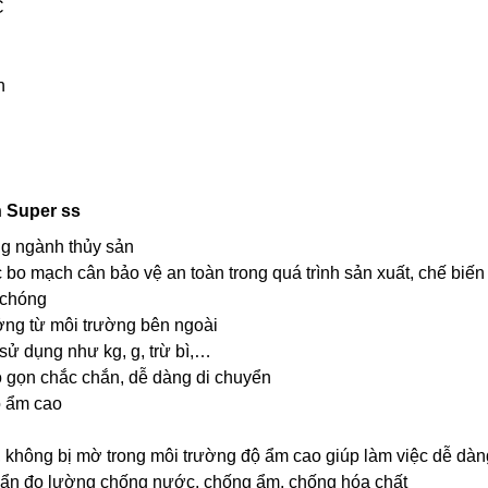
C
h
n Super ss
ng ngành thủy sản
 bo mạch cân bảo vệ an toàn trong quá trình sản xuất, chế biến
 chóng
ởng từ môi trường bên ngoài
sử dụng như kg, g, trừ bì,…
ỏ gọn chắc chắn, dễ dàng di chuyển
ộ ẩm cao
, không bị mờ trong môi trường độ ẩm cao giúp làm việc dễ dàn
chuẩn đo lường chống nước, chống ẩm, chống hóa chất