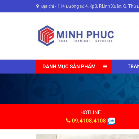
Địa chỉ -
114 Đường số 4, Kp3, P.Linh Xuân, Q. Thủ 
DANH MỤC SẢN PHẨM
TRA
HOTLINE
09.4108.4108