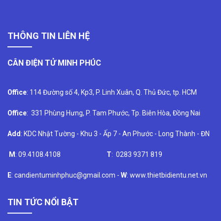
THÔNG TIN LIÊN HỆ
CÂN ĐIỆN TỬ MINH PHÚC
Office
: 114 Đường số 4, Kp3, P. Linh Xuân, Q. Thủ Đức, tp. HCM
Office
: 331 Phùng Hưng, P. Tam Phước, Tp. Biên Hòa, Đồng Nai
Add
: KDC Nhật Tường - Khu 3 - Ấp 7 - An Phước - Long Thành - ĐN
M
: 09.4108.4108
T
: 0283 9371 819
E
: candientuminhphuc@gmail.com -
W
: www.thietbidientu.net.vn
TIN TỨC NỔI BẬT