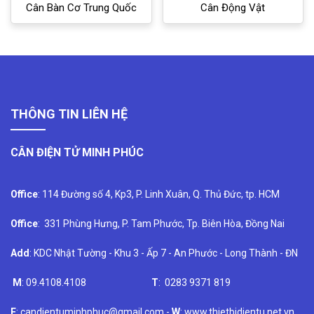
Cân Bàn Cơ Trung Quốc
Cân Động Vật
THÔNG TIN LIÊN HỆ
CÂN ĐIỆN TỬ MINH PHÚC
Office
: 114 Đường số 4, Kp3, P. Linh Xuân, Q. Thủ Đức, tp. HCM
Office
: 331 Phùng Hưng, P. Tam Phước, Tp. Biên Hòa, Đồng Nai
Add
: KDC Nhật Tường - Khu 3 - Ấp 7 - An Phước - Long Thành - ĐN
M
: 09.4108.4108
T
: 0283 9371 819
E
: candientuminhphuc@gmail.com -
W
: www.thietbidientu.net.vn