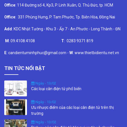
Office
: 114 Đường số 4, Kp3, P. Linh Xuân, Q. Thủ Đức, tp. HCM
Office
: 331 Phùng Hưng, P. Tam Phước, Tp. Biên Hòa, Đồng Nai
Add
: KDC Nhật Tường - Khu 3 - Ấp 7 - An Phước - Long Thành - ĐN
M
: 09.4108.4108
T
: 0283 9371 819
E
: candientuminhphuc@gmail.com -
W
: www.thietbidientu.net.vn
TIN TỨC NỔI BẬT
Ngày - 13/02
Các loại cân điện tử phổ biến
Ngày - 13/02
Ưu nhược điểm của các loại cân điện tử trên thị
trường
Ngày - 13/02