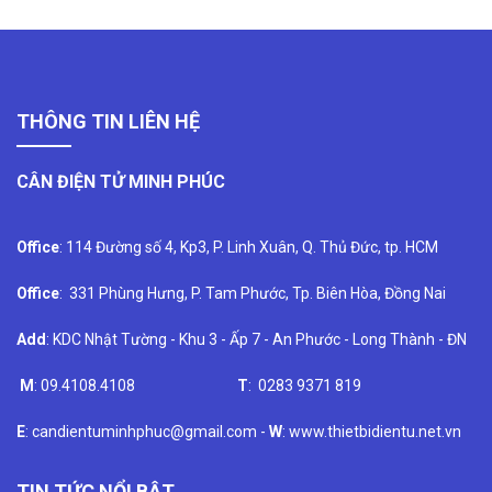
THÔNG TIN LIÊN HỆ
CÂN ĐIỆN TỬ MINH PHÚC
Office
: 114 Đường số 4, Kp3, P. Linh Xuân, Q. Thủ Đức, tp. HCM
Office
: 331 Phùng Hưng, P. Tam Phước, Tp. Biên Hòa, Đồng Nai
Add
: KDC Nhật Tường - Khu 3 - Ấp 7 - An Phước - Long Thành - ĐN
M
: 09.4108.4108
T
: 0283 9371 819
E
: candientuminhphuc@gmail.com -
W
: www.thietbidientu.net.vn
TIN TỨC NỔI BẬT