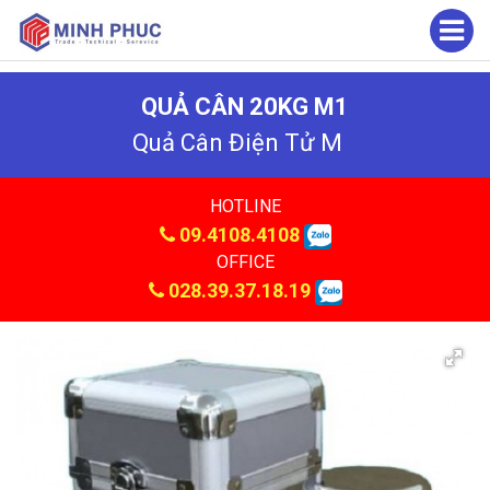
QUẢ CÂN 20KG M1
Quả Cân Điện Tử M
HOTLINE
09.4108.4108
OFFICE
028.39.37.18.19