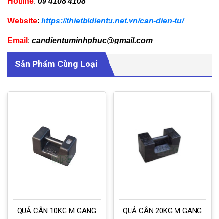
Hotline
:
09 4108 4108
Website
:
https://thietbidientu.net.vn/can-dien-tu/
Email
:
candientuminhphuc@gmail.com
Sản Phẩm Cùng Loại
QUẢ CÂN 10KG M GANG
QUẢ CÂN 20KG M GANG