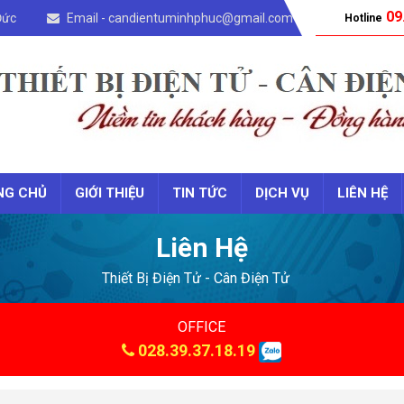
09
Đức
Email - candientuminhphuc@gmail.com
Hotline
NG CHỦ
GIỚI THIỆU
TIN TỨC
DỊCH VỤ
LIÊN HỆ
Liên Hệ
Thiết Bị Điện Tử - Cân Điện Tử
OFFICE
028.39.37.18.19