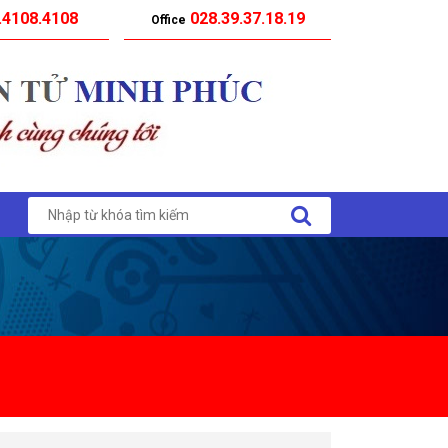
.4108.4108
028.39.37.18.19
Office