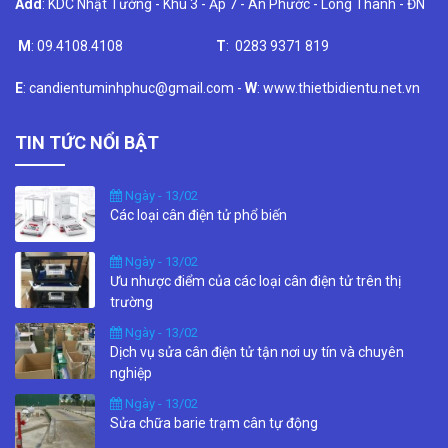
Add
: KDC Nhật Tường - Khu 3 - Ấp 7 - An Phước - Long Thành - ĐN
M
: 09.4108.4108
T
: 0283 9371 819
E
: candientuminhphuc@gmail.com -
W
: www.thietbidientu.net.vn
TIN TỨC NỔI BẬT
Ngày - 13/02
Các loại cân điện tử phổ biến
Ngày - 13/02
Ưu nhược điểm của các loại cân điện tử trên thị
trường
Ngày - 13/02
Dịch vụ sửa cân điện tử tận nơi uy tín và chuyên
nghiệp
Ngày - 13/02
Sửa chữa barie trạm cân tự động