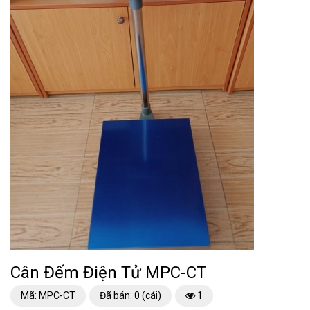
Cân Đếm Điện Tử MPC-CT
Mã: MPC-CT
Đã bán: 0 (cái)
1