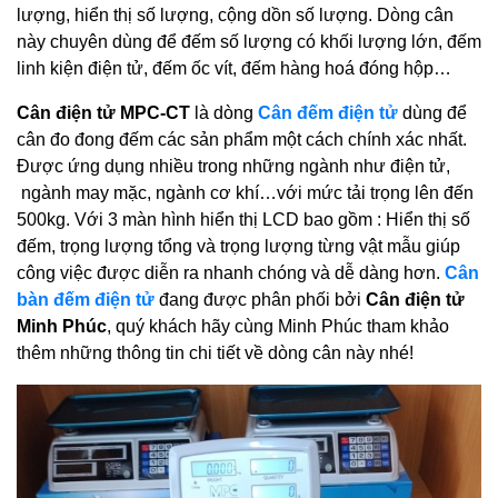
lượng, hiển thị số lượng, cộng dồn số lượng. Dòng cân
này chuyên dùng để đếm số lượng có khối lượng lớn, đếm
linh kiện điện tử, đếm ốc vít, đếm hàng hoá đóng hộp…
Cân điện tử MPC-CT
là dòng
Cân đếm điện tử
dùng để
cân đo đong đếm các sản phẩm một cách chính xác nhất.
Được ứng dụng nhiều trong những ngành như điện tử,
ngành may mặc, ngành cơ khí…với mức tải trọng lên đến
500kg. Với 3 màn hình hiển thị LCD bao gồm : Hiển thị số
đếm, trọng lượng tổng và trọng lượng từng vật mẫu giúp
công việc được diễn ra nhanh chóng và dễ dàng hơn.
Cân
bàn đếm điện tử
đang được phân phối bởi
Cân điện tử
Minh Phúc
, quý khách hãy cùng Minh Phúc tham khảo
thêm những thông tin chi tiết về dòng cân này nhé!