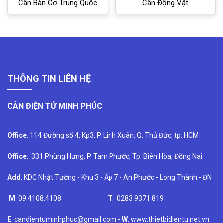
Cân Bàn Cơ Trung Quốc
Cân Động Vật
THÔNG TIN LIÊN HỆ
CÂN ĐIỆN TỬ MINH PHÚC
Office
: 114 Đường số 4, Kp3, P. Linh Xuân, Q. Thủ Đức, tp. HCM
Office
: 331 Phùng Hưng, P. Tam Phước, Tp. Biên Hòa, Đồng Nai
Add
: KDC Nhật Tường - Khu 3 - Ấp 7 - An Phước - Long Thành - ĐN
M
: 09.4108.4108
T
: 0283 9371 819
E
: candientuminhphuc@gmail.com -
W
: www.thietbidientu.net.vn