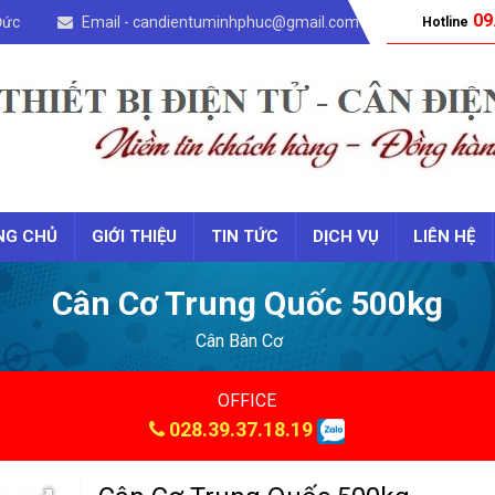
09
Đức
Email - candientuminhphuc@gmail.com
Hotline
NG CHỦ
GIỚI THIỆU
TIN TỨC
DỊCH VỤ
LIÊN HỆ
Cân Cơ Trung Quốc 500kg
Cân Bàn Cơ
OFFICE
028.39.37.18.19