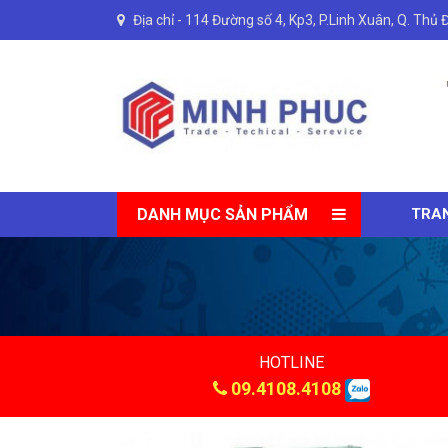
Địa chỉ -
114 Đường số 4, Kp3, P.Linh Xuân, Q. Thủ 
DANH MỤC SẢN PHẨM
TRA
HOTLINE
09.4108.4108