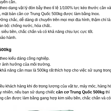
.
uyển cân.
heo dạng vật lý đòn bẫy theo tỉ lệ 1/100% lực kéo thước cân và
, mặt bàn cân cơ Trung Quốc 500kg được làm bằng Inox.
ững chắc, dễ dàng di chuyển trên mọi mọi địa hình, thậm chí là
bộ: chống nước, hóa chất..
iêu bền, chắc chắn và có khả năng chịu lực cực tốt.
bảo hành.
 500kg
theo kiểu dáng công nghiệp.
sự ảnh hưởng của môi trường.
hả năng cân max là 500kg rất thích hợp cho việc sử sụng trong
 nhiều khách hàng khi đo trọng lượng của vật tư, máy móc, hàng
uy nhiên, nếu bạn sử dụng chiếc
cân cơ Trung Quốc 500kg
thì
ung cân được làm bằng gang hợp kim siêu bền, chắc chắn và có 