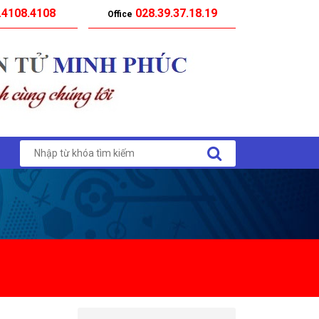
.4108.4108
028.39.37.18.19
Office